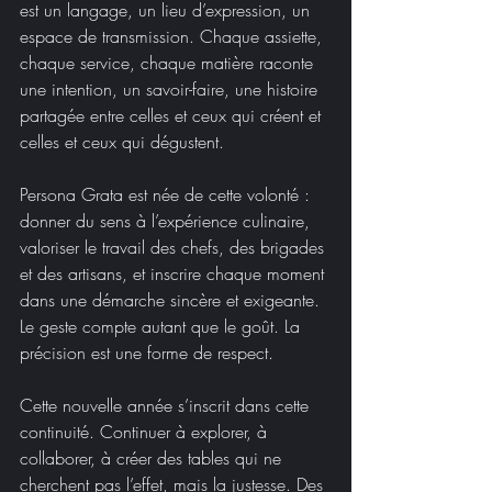
est un langage, un lieu d’expression, un 
espace de transmission. Chaque assiette, 
chaque service, chaque matière raconte 
une intention, un savoir-faire, une histoire 
partagée entre celles et ceux qui créent et 
celles et ceux qui dégustent.
Persona Grata est née de cette volonté : 
donner du sens à l’expérience culinaire, 
valoriser le travail des chefs, des brigades 
et des artisans, et inscrire chaque moment 
dans une démarche sincère et exigeante. 
Le geste compte autant que le goût. La 
précision est une forme de respect.
Cette nouvelle année s’inscrit dans cette 
continuité. Continuer à explorer, à 
collaborer, à créer des tables qui ne 
cherchent pas l’effet, mais la justesse. Des 