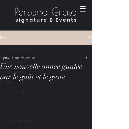
Post
Tous les posts
1 janv.
1 min de lecture
Tous les posts
Une nouvelle année guidée
Gastronomie
par le goût et le geste
Chef
Art de la table
Service
Lieux
Cuisine du Monde