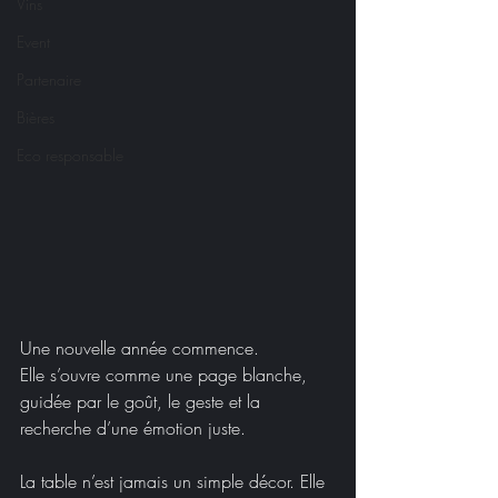
Vins
Event
Partenaire
Bières
Eco responsable
Une nouvelle année commence.
Elle s’ouvre comme une page blanche, 
guidée par le goût, le geste et la 
recherche d’une émotion juste.
La table n’est jamais un simple décor. Elle 