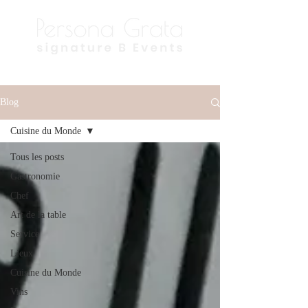
Blog
Cuisine du Monde
Tous les posts
Gastronomie
Chef
Art de la table
Service
Lieux
Cuisine du Monde
Vins