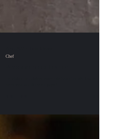
29 oct. 2022
1 min de lecture
Chef
Rencontre culinaire !
Le plaisir de cuisiner ensemble lors d’un séminaire …
découvrir la culture du pays !