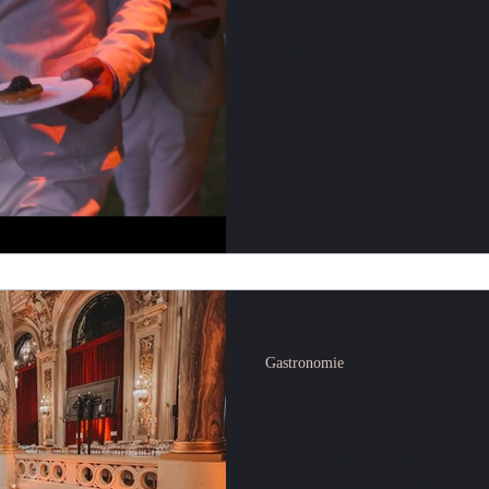
Un diner hors 
Quand le chef Tim Boury 3*** s'i
L'ensemble des invités vivent u
Ce fut...
24 nov. 2021
1 min de lecture
Gastronomie
Diner de gala ...
Le Gala de la solidarité du Se
année, la solidarité a donné rend