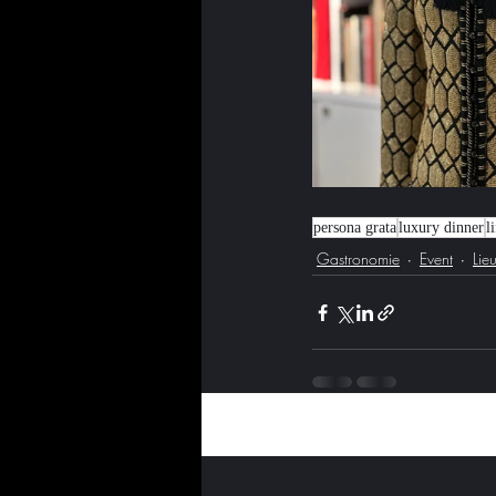
persona grata
luxury dinner
l
Gastronomie
Event
Lie
Posts récents