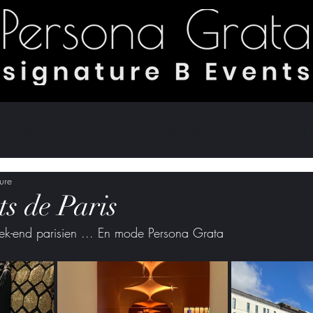
Chef
Art de la table
Service
Lieux
Cuis
ure
es
Eco responsable
its de Paris
ek-end parisien ... En mode Persona Grata