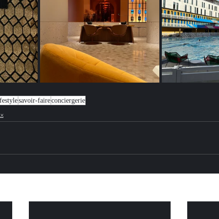
ifestyle
savoir-faire
conciergerie
ux