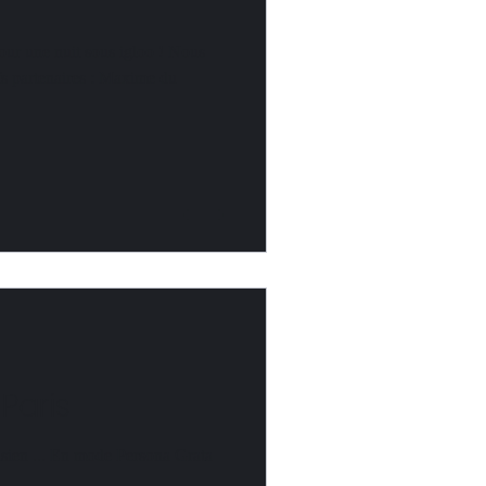
our une nuit sous igloo ! Nous
fs partenaires : Maxime du
 Paris
sien ... En mode Persona Grata