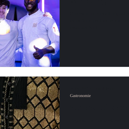
White night !
Concevoir un cocktail original p
avons fait appel à un de nos che
restaurant Nu à...
10 févr. 2023
1 min de lecture
Gastronomie
Sur les toits de
Organisation d'un week-end pari