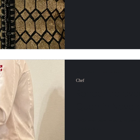
30 oct. 2022
1 min de lecture
Chef
Rencontre ave
Quentin Novell
Belle rencontre ce mois-ci avec 
Bordeaux …