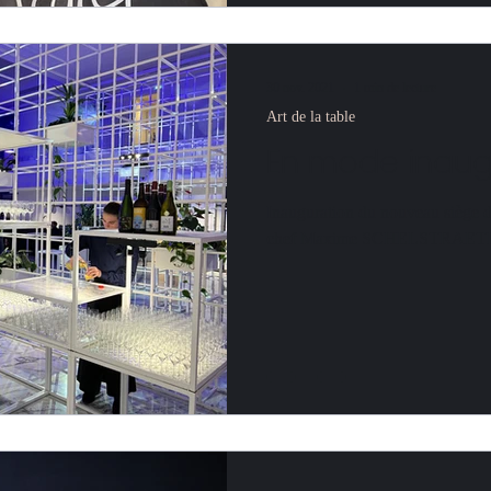
30 nov. 2021
1 min de lecture
Art de la table
En mode inaugu
Inauguration du nouveau siège d
chef Maxime SCHELSTRAET