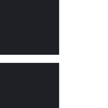
 chez vous ou ailleurs ! Vous
uillité, Persona Grata s'occupe de
 service !
dont la cuisine est la coulisse et
is, La vie à table à la fin du...