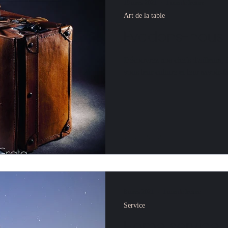
19 mars 2021
1 min de lecture
Art de la table
Evadons-nous 
Découvrez nos chefs d'ailleurs, i
vous leur culture et leur savoir-fa
8 mars 2021
1 min de lecture
Service
Home service !