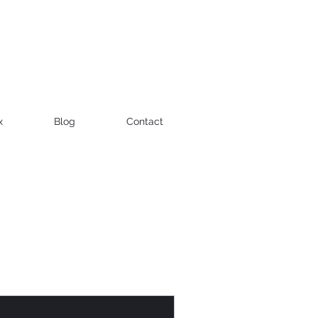
x
Blog
Contact
ine du Monde
Vins