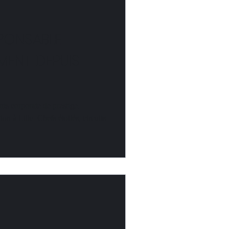
PONSABLE :
ENT DEPUIS
ts corporate de prestige,
on à Lille. Chefs étoilés, circuits
responsable.