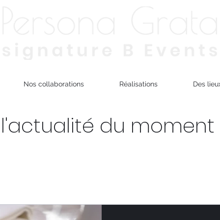
Nos collaborations
Réalisations
Des lieu
l'actualité du moment
Chef
Art de la table
Service
Lieux
Cuis
es
Eco responsable