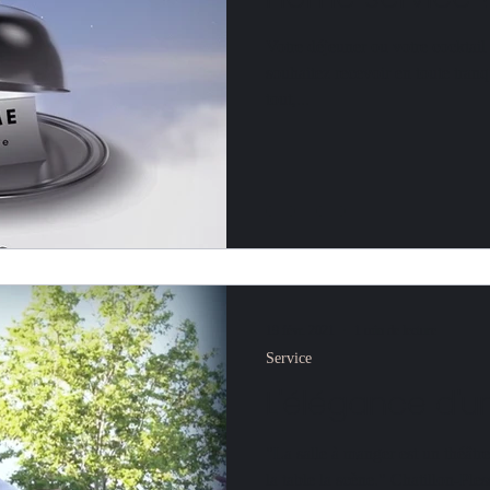
Votre déjeuner ou votre cocktail
souhaitez recevoir en toute tranq
tout,...
19 févr. 2021
1 min de lecture
Service
L'élégance d'un
"La salle à manger est un théâtre 
la table la scène." Chatillon-Pless