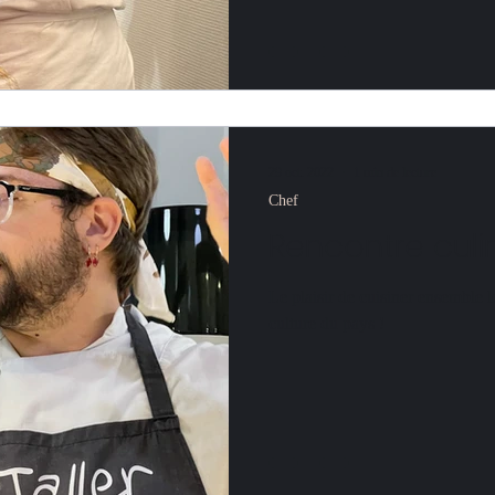
29 oct. 2022
1 min de lecture
Chef
Rencontre culin
Le plaisir de cuisiner ensemble 
culture du pays !