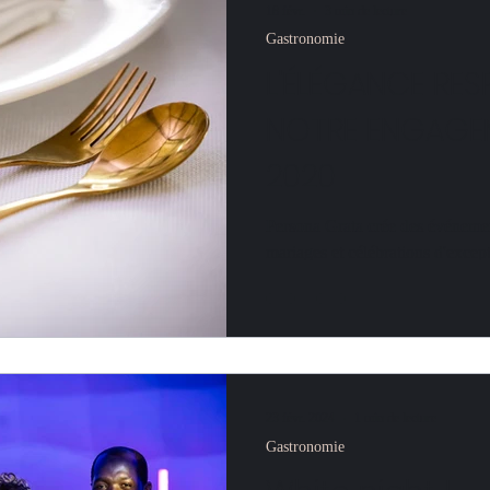
18 févr.
3 min de lecture
Gastronomie
L'ÉLÉGANCE RES
NOTRE ENGAGEM
2020
Persona Grata crée des événemen
mariages et célébrations d'excepti
courts, zéro déchet. Excellence 
23 févr. 2024
1 min de lecture
Gastronomie