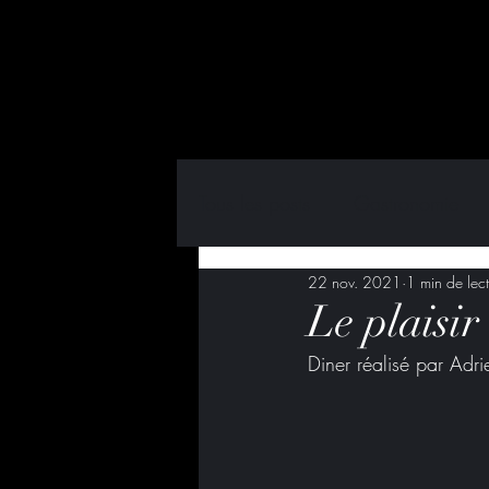
Tous les posts
Gastronomie
22 nov. 2021
1 min de lec
Event
Partenaire
Bièr
Le plaisir 
Diner réalisé par Ad