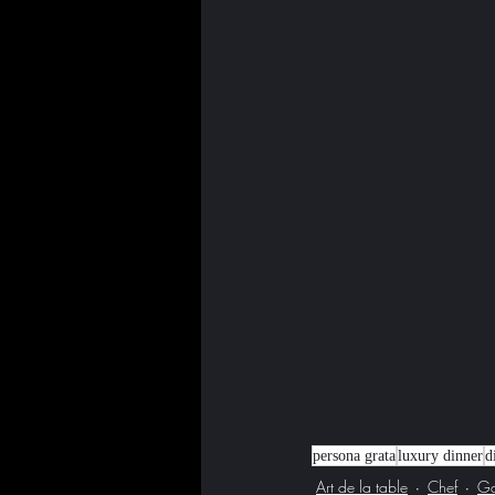
persona grata
luxury dinner
d
Art de la table
Chef
Ga