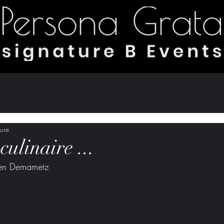
Chef
Art de la table
Service
Lieux
Cuis
ture
es
Eco responsable
culinaire ...
rien Demametz 