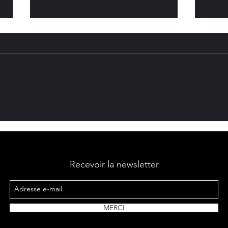
12 pièces, 30 convives, une
L'É
chapelle — le service au
RES
Château de Wailly
ENG
Recevoir la newsletter
MERCI