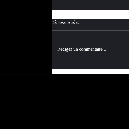
Commentaires
Rédigez un commentaire...
Persona Grata — Recevoir, un
art qui commence bien avant
l'assiette