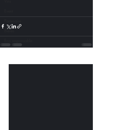
Vins
Event
Partenaire
Bières
Eco responsable
Posts récents
Voir tout