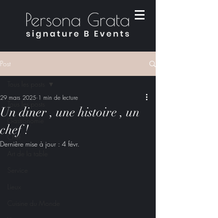
Post
Tous les posts
29 mars 2025
1 min de lecture
Tous les posts
Un diner , une histoire , un
Gastronomie
chef !
Chef
Dernière mise à jour :
4 févr.
Art de la table
Service
Lieux
Cuisine du Monde