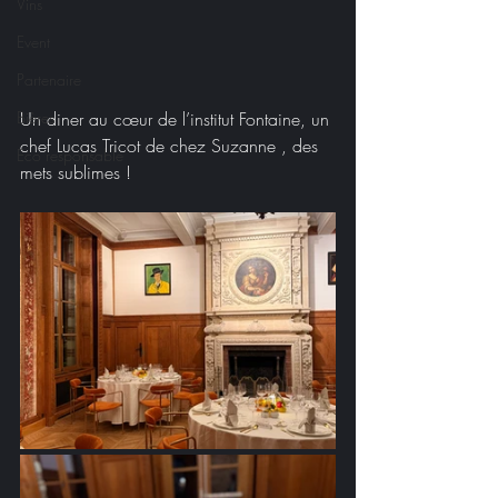
Vins
Event
Partenaire
Bières
Un diner au cœur de l’institut Fontaine, un 
chef Lucas Tricot de chez Suzanne , des 
Eco responsable
mets sublimes !